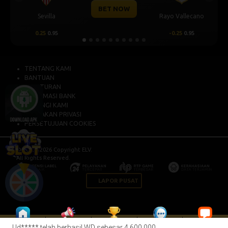
BET NOW
Sevilla
Rayo Vallecano
0.25
0.95
-0.25
0.95
TENTANG KAMI
BANTUAN
PERATURAN
INFORMASI BANK
HUBUNGI KAMI
KEBIJAKAN PRIVASI
PERSETUJUAN COOKIES
© 2015 - 2026 Copyright ELV.
All Rights Reserved.
LAPOR PUSAT
BERANDA
PROMOSI
EVENT
CHAT
LIVECHAT